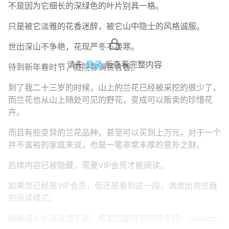
不是因为它细长的深绿色的叶片别具一格。
只是被它淡雅的花香迷醉，被它山中隐士的风格诚服。
世出深山不争艳，花现严冬不畏寒。
请先
登录
后查看完整内容
待到新年春时节，庭院客满赞含香。
到了我二十三岁的时候，山上的兰花已经被采挖的很少了，
而兰花也从山上随处可见的野花，变成可以贩卖的珍惜花
卉。
而且有些变异的兰花品种，甚至可以买到上万元，对于一个
并不富裕的家庭来说，也是一笔非常丰厚的意外之财。
后续内容已被隐藏，需要VIP会员才能阅读。
如果您已经是VIP会员，但还是看到这一段，请退出浏览器
的阅读模式。
瞅瞅成人小说运营不易，希望您能得到您的支持：ccnncc.