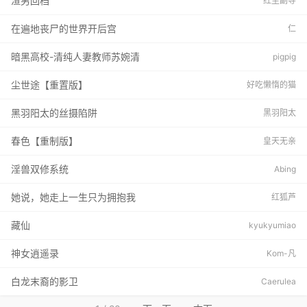
渣男回档
红尘副导
在遍地丧尸的世界开后宫
仁
暗黑高校-清纯人妻教师苏婉清
pigpig
尘世途【重置版】
好吃懒惰的猫
黑羽阳太的丝摄陷阱
黑羽阳太
春色【重制版】
皇天无亲
淫兽双修系统
Abing
她说，她走上一生只为拥抱我
红狐芦
藏仙
kyukyumiao
神女逍遥录
Kom-凡
白龙末裔的影卫
Caerulea