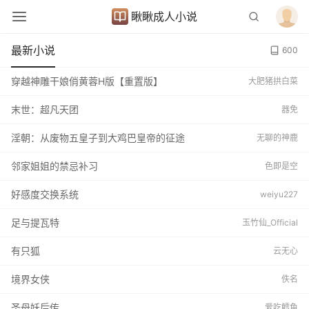
瞅瞅成人小说
最新小说
600
穿越神雕干娘俏黄蓉H版【重置版】
大肥猪拱白菜
末世：超凡天团
器免
淫朝：从废物五皇子到大鸡巴皇帝的征途
无聊的神鹿
邻家姐姐的禁忌补习
色即是空
好感度交换系统
weiyu227
足与提瓦特
玉竹仙_Official
有只狐
云无心
境界女侠
佚名
圣母妖后传
爱吃鳕鱼