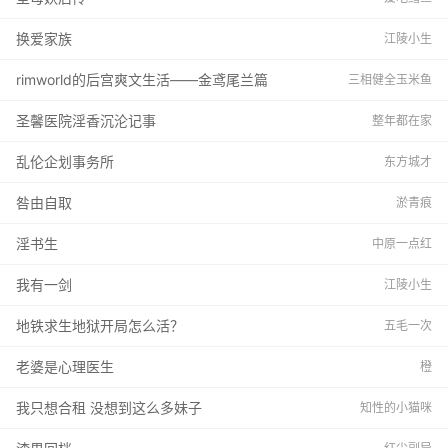
换爱家族
江陵小生
rimworld的后宫爽文生活——金鸢尾兰篇
三相健全玉米鱼
圣馨医院淫香沉沦记事
整年都在家
乱伦企划事务所
东方城才
咎由自取
淤青痕
淫书生
中原一点红
我有一剑
江陵小生
地铁求生地狱开局怎么活？
五毛一次
老婆是心理医生
橙
我只想合租 没想到这么多妹子
知性的小猫咪