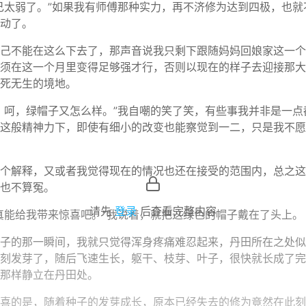
己太弱了。”如果我有师傅那种实力，再不济修为达到四极，也就
动了。
己不能在这么下去了，那声音说我只剩下跟随妈妈回娘家这一个
须在这一个月里变得足够强才行，否则以现在的样子去迎接那大
死无生的境地。
，呵，绿帽子又怎么样。”我自嘲的笑了笑，有些事我并非是一点
这般精神力下，即使有细小的改变也能察觉到一二，只是我不愿
个解释，又或者我觉得现在的情况也还在接受的范围内，总之这
也不算冤。
请先
登录
后查看完整内容
真能给我带来惊喜吧。”我说着，就把这绿色的帽子戴在了头上。
子的那一瞬间，我就只觉得浑身疼痛难忍起来，丹田所在之处似
刻发芽了，随后飞速生长，躯干、枝芽、叶子，很快就长成了完
那样静立在丹田处。
喜的是，随着种子的发芽成长，原本已经失去的修为竟然在此刻