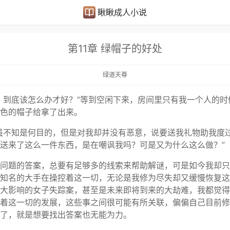
瞅瞅成人小说
第11章 绿帽子的好处
绿道天尊
，到底该怎么办才好？”等到空闲下来，房间里只有我一个人的时
色的帽子给拿了出来。
虽不知是何目的，但是对我却并没有恶意，说要送我礼物助我度
送来了这么一件东西，是在嘲讽我吗？可是又为什么这么做？”
问题的答案，总要有足够多的线索来帮助解谜，可是如今我却只
知名的大手在操控着这一切，无论是我修为尽失却又缓慢恢复这
大影响的女子失踪案，甚至是未来即将到来的大劫难，我都觉得
着这一切的发展，这些事之间很可能有所关联，偏偏自己目前修
了，就是想要找出答案也无能为力。