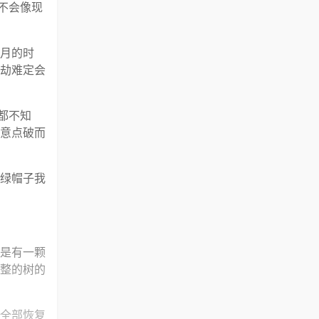
不会像现
月的时
劫难定会
都不知
意点破而
绿帽子我
是有一颗
整的树的
全部恢复