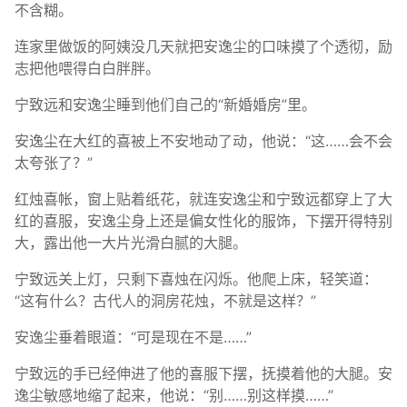
不含糊。
连家里做饭的阿姨没几天就把安逸尘的口味摸了个透彻，励
志把他喂得白白胖胖。
宁致远和安逸尘睡到他们自己的“新婚婚房”里。
安逸尘在大红的喜被上不安地动了动，他说：“这……会不会
太夸张了？”
红烛喜帐，窗上贴着纸花，就连安逸尘和宁致远都穿上了大
红的喜服，安逸尘身上还是偏女性化的服饰，下摆开得特别
大，露出他一大片光滑白腻的大腿。
宁致远关上灯，只剩下喜烛在闪烁。他爬上床，轻笑道：
“这有什么？古代人的洞房花烛，不就是这样？”
安逸尘垂着眼道：“可是现在不是……”
宁致远的手已经伸进了他的喜服下摆，抚摸着他的大腿。安
逸尘敏感地缩了起来，他说：“别……别这样摸……”