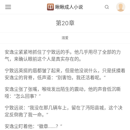
瞅瞅成人小说
第20章
溺爱
安逸尘紧紧地抓住了宁致远的手。他几乎用尽了全部的力
气，来确认眼前这个人是真实存在的。
宁致远英挺的眉都皱了起来，但是他没说什么，只是抚摸着
安逸尘的背脊，低声道：“别害怕，我还活着呢。”
安逸尘张了张嘴，喉咙发出陌生的震动，他的声音低沉嘶
哑：“怎么回事？”
宁致远说：“我没在那几辆车上，留在了沔阳县城，这个决
定反倒救了我一命。”
安逸尘盯着他：“徽章……？”