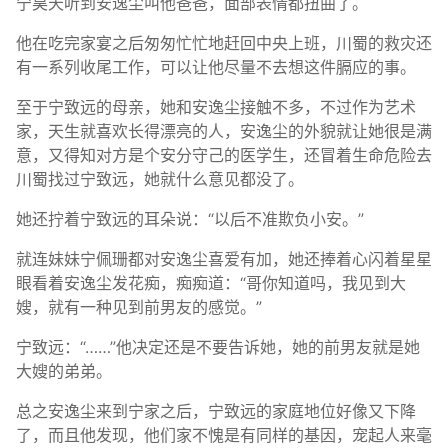
宁昊天听到安逸尘叫他爸爸，面部表情都扭曲了。
他在吃完家宴之后匆匆忙忙地赶回中央上班，川蜀的救灾还
有一系列收尾工作，可以让他尽量不去想这件膈应的事。
至于宁致远的母亲，她和安逸尘接触不多，不过作为艺术
家，天生就喜欢长得漂亮的人，安逸尘的外貌就让她很是满
意，又得知对方是个安分守己的医学生，还冒着生命危险去
川蜀找过宁致远，她就什么意见都没了。
她还拧着宁致远的耳朵说：“以后不准欺负小安。”
就连妹妹宁佩珊都对安逸尘喜爱有加，她还捧着心闪着星星
眼看着安逸尘发花痴，痴痴道：“哥你知道吗，我见到大
嫂，就有一种见到前男友的感觉。”
宁致远：“……”他决定还是不要告诉她，她的前男友就是她
大嫂的弟弟。
总之安逸尘来到宁家之后，宁致远的家庭地位好像又下降
了，而且他发现，他们家不愧是有同样的基因，宠起人来毫