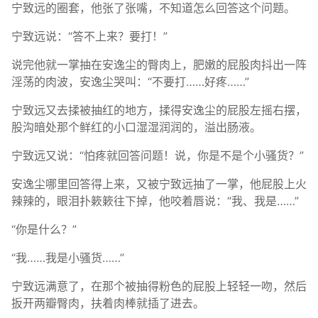
宁致远的圈套，他张了张嘴，不知道怎么回答这个问题。
宁致远说：“答不上来？要打！”
说完他就一掌抽在安逸尘的臀肉上，肥嫩的屁股肉抖出一阵
淫荡的肉波，安逸尘哭叫：“不要打……好疼……”
宁致远又去揉被抽红的地方，揉得安逸尘的屁股左摇右摆，
股沟暗处那个鲜红的小口湿湿润润的，溢出肠液。
宁致远又说：“怕疼就回答问题！说，你是不是个小骚货？”
安逸尘哪里回答得上来，又被宁致远抽了一掌，他屁股上火
辣辣的，眼泪扑簌簌往下掉，他咬着唇说：“我、我是……”
“你是什么？”
“我……我是小骚货……”
宁致远满意了，在那个被抽得粉色的屁股上轻轻一吻，然后
扳开两瓣臀肉，扶着肉棒就插了进去。