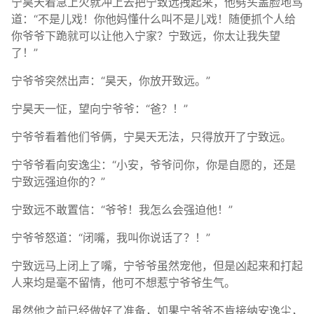
宁昊天着急上火就冲上去把宁致远拽起来，他劈头盖脸地骂
道：“不是儿戏！你他妈懂什么叫不是儿戏！随便抓个人给
你爷爷下跪就可以让他入宁家？宁致远，你太让我失望
了！”
宁爷爷突然出声：“昊天，你放开致远。”
宁昊天一怔，望向宁爷爷：“爸？！”
宁爷爷看着他们爷俩，宁昊天无法，只得放开了宁致远。
宁爷爷看向安逸尘：“小安，爷爷问你，你是自愿的，还是
宁致远强迫你的？”
宁致远不敢置信：“爷爷！我怎么会强迫他！”
宁爷爷怒道：“闭嘴，我叫你说话了？！”
宁致远马上闭上了嘴，宁爷爷虽然宠他，但是凶起来和打起
人来均是毫不留情，他可不想惹宁爷爷生气。
虽然他之前已经做好了准备，如果宁爷爷不肯接纳安逸尘，