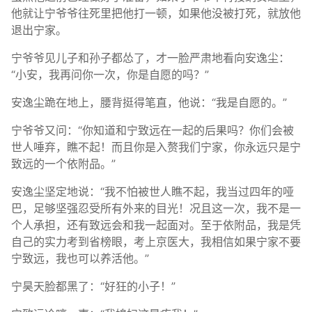
他就让宁爷爷往死里把他打一顿，如果他没被打死，就放他
退出宁家。
宁爷爷见儿子和孙子都怂了，才一脸严肃地看向安逸尘：
“小安，我再问你一次，你是自愿的吗？”
安逸尘跪在地上，腰背挺得笔直，他说：“我是自愿的。”
宁爷爷又问：“你知道和宁致远在一起的后果吗？你们会被
世人唾弃，瞧不起！而且你是入赘我们宁家，你永远只是宁
致远的一个依附品。”
安逸尘坚定地说：“我不怕被世人瞧不起，我当过四年的哑
巴，足够坚强忍受所有外来的目光！况且这一次，我不是一
个人承担，还有致远会和我一起面对。至于依附品，我是凭
自己的实力考到省榜眼，考上京医大，我相信如果宁家不要
宁致远，我也可以养活他。”
宁昊天脸都黑了：“好狂的小子！”