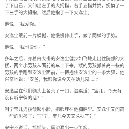
了下自己，又伸出左手的大拇指，右手五指并拢，抚摸了一
下左手的大拇指，然后他指了一下安逸尘。
他说：“我爱你。”
安逸尘眼前一片模糊，他慢慢伸出手，做了同样的手势。
他说：“我也爱你。”
多年之后，穿着白大褂的安逸尘健步如飞地走出住院部的大
楼，两个小男孩从面前的车上下来，矮的男孩抓着高一些的
男孩的手跑到安逸尘面前，一把抱住安逸尘的一条大腿，他
兴奋地说：“安爸，我跟你说今天在幼儿园……”
安逸尘在他们额头上各亲了一口，温柔道：“宝儿，今天有
没有听宁爸的话？”
叫宁宝儿男孩皱起小脸，把脸埋在他胸膛里。安逸尘又问高
一些的男孩子：“宁宁，宝儿今天又惹祸了？”
安宁不说话，摇摇头，唇边漏出一点笑容。