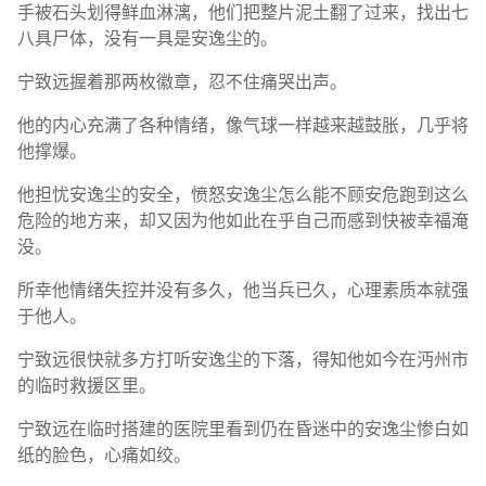
手被石头划得鲜血淋漓，他们把整片泥土翻了过来，找出七
八具尸体，没有一具是安逸尘的。
宁致远握着那两枚徽章，忍不住痛哭出声。
他的内心充满了各种情绪，像气球一样越来越鼓胀，几乎将
他撑爆。
他担忧安逸尘的安全，愤怒安逸尘怎么能不顾安危跑到这么
危险的地方来，却又因为他如此在乎自己而感到快被幸福淹
没。
所幸他情绪失控并没有多久，他当兵已久，心理素质本就强
于他人。
宁致远很快就多方打听安逸尘的下落，得知他如今在沔州市
的临时救援区里。
宁致远在临时搭建的医院里看到仍在昏迷中的安逸尘惨白如
纸的脸色，心痛如绞。