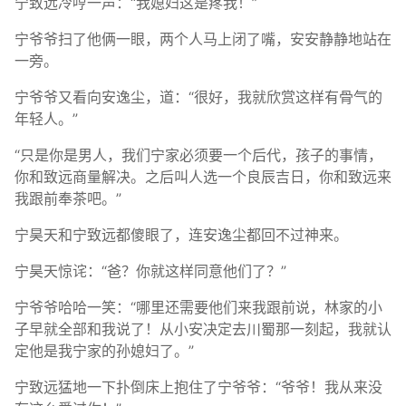
宁致远冷哼一声：“我媳妇这是疼我！”
宁爷爷扫了他俩一眼，两个人马上闭了嘴，安安静静地站在
一旁。
宁爷爷又看向安逸尘，道：“很好，我就欣赏这样有骨气的
年轻人。”
“只是你是男人，我们宁家必须要一个后代，孩子的事情，
你和致远商量解决。之后叫人选一个良辰吉日，你和致远来
我跟前奉茶吧。”
宁昊天和宁致远都傻眼了，连安逸尘都回不过神来。
宁昊天惊诧：“爸？你就这样同意他们了？”
宁爷爷哈哈一笑：“哪里还需要他们来我跟前说，林家的小
子早就全部和我说了！从小安决定去川蜀那一刻起，我就认
定他是我宁家的孙媳妇了。”
宁致远猛地一下扑倒床上抱住了宁爷爷：“爷爷！我从来没