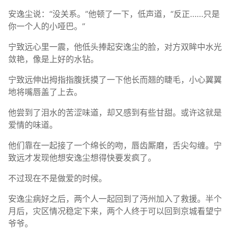
安逸尘说：“没关系。”他顿了一下，低声道，“反正……只是
你一个人的小哑巴。”
宁致远心里一震，他低头捧起安逸尘的脸，对方双眸中水光
敛艳，像是上好的水钻。
宁致远伸出拇指指腹抚摸了一下他长而翘的睫毛，小心翼翼
地将嘴唇盖了上去。
他尝到了泪水的苦涩味道，却又感到有些甘甜。或许这就是
爱情的味道。
他们靠在一起接了一个绵长的吻，唇齿厮磨，舌尖勾缠。宁
致远才发现他想安逸尘想得快要发疯了。
不过现在不是做爱的时候。
安逸尘病好之后，两个人一起回到了沔州加入了救援。半个
月后，灾区情况稳定下来，两个人终于可以回到京城看望宁
爷爷。