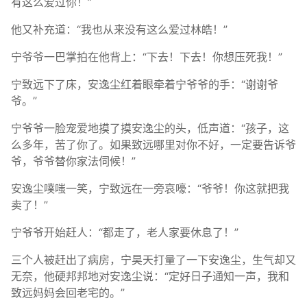
有这么爱过你！”
他又补充道：“我也从来没有这么爱过林皓！”
宁爷爷一巴掌拍在他背上：“下去！下去！你想压死我！”
宁致远下了床，安逸尘红着眼牵着宁爷爷的手：“谢谢爷
爷。”
宁爷爷一脸宠爱地摸了摸安逸尘的头，低声道：“孩子，这
么多年，苦了你了。如果致远哪里对你不好，一定要告诉爷
爷，爷爷替你家法伺候！”
安逸尘噗嗤一笑，宁致远在一旁哀嚎：“爷爷！你这就把我
卖了！”
宁爷爷开始赶人：“都走了，老人家要休息了！”
三个人被赶出了病房，宁昊天打量了一下安逸尘，生气却又
无奈，他硬邦邦地对安逸尘说：“定好日子通知一声，我和
致远妈妈会回老宅的。”