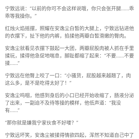
宁致远说：“以前的你可不会这样说哦，你只会张开腿……乖
乖等我操你。”
红烛火焰摇摆，照耀在安逸尘白皙的大腿上，宁致远钻进他
的衣摆下，扯下他的内裤，掐揉他两瓣白皙滑嫩的臀肉。
安逸尘就看见衣摆下鼓起一大团，两瓣屁股肉被人抓在手里
揉玩，揉得他急促地喘息，脚趾都缩了起来：“不要……不要
揉……”
宁致远在他臀上咬了一口：“小骚货，屁股越来越翘了，肉
这么多，是不是吃得太好了！”
安逸尘呜咽，他感到身后的小口已经开始收缩了，肠液分泌
了出来，一副迫不及待等操的模样，他低声道：“我没
有……”
“那你就是嫌我宁家伙食不好喽？”
宁致远坏笑，安逸尘被揉得情欲四起，浑然不知道自己中了