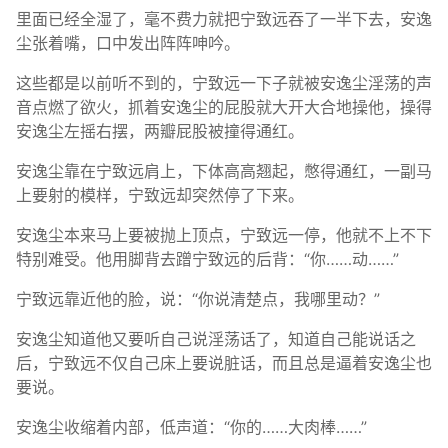
里面已经全湿了，毫不费力就把宁致远吞了一半下去，安逸
尘张着嘴，口中发出阵阵呻吟。
这些都是以前听不到的，宁致远一下子就被安逸尘淫荡的声
音点燃了欲火，抓着安逸尘的屁股就大开大合地操他，操得
安逸尘左摇右摆，两瓣屁股被撞得通红。
安逸尘靠在宁致远肩上，下体高高翘起，憋得通红，一副马
上要射的模样，宁致远却突然停了下来。
安逸尘本来马上要被抛上顶点，宁致远一停，他就不上不下
特别难受。他用脚背去蹭宁致远的后背：“你……动……”
宁致远靠近他的脸，说：“你说清楚点，我哪里动？”
安逸尘知道他又要听自己说淫荡话了，知道自己能说话之
后，宁致远不仅自己床上要说脏话，而且总是逼着安逸尘也
要说。
安逸尘收缩着内部，低声道：“你的……大肉棒……”