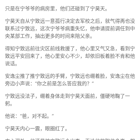
只是在宁爷爷的病房里，他们还碰到了宁昊天。
宁昊天自从宁致远一意孤行决定去军校之后，就气得再也没
联系过宁致远，这次宁爷爷病重失忆，他申请提前调任到中
央某部工作，抽出更多的时间来陪父亲。
得知宁致远前往灾区前线救援了，他心里又气又急，看到宁
致远平安回来了，他心里安心不少，却依旧板着脸不肯和他
说话。
安逸尘推了推宁致远的手臂，宁致远也绷着脸，安逸尘在他
旁边小声说：“你之前是怎么答应我的？”
宁致远没法子，绷着身体走到宁昊天面前，僵硬地鞠了一
躬。
他说：“爸，对不起。”
宁昊天内心一震，眼圈红了。