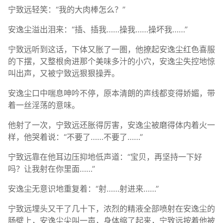
宁致远轻笑：“我的大肉棒怎么？”
安逸尘溢出泪来：“插、插我……操我……操坏我……”
宁致远听到这话，下体又胀了一圏，他撩起安逸尘红色喜服
的下摆，又整根肏进那个美味多汁的小穴，安逸尘失控地惊
叫出声，又被宁致远狠狠操弄。
安逸尘口中喘息呻吟不停，原本清朗的声线都变得娇媚，带
着一丝淫荡的意味。
他射了一次，宁致远还胀得厉害，安逸尘被磨得体内着火一
样，他哭着说：“不要了……不要了……”
宁致远靠在他耳边压抑地低声道：“宝贝，再坚持一下好
吗？让我射在你里面……”
安逸尘无意识地重复着：“射……射进来……”
宁致远埋头又干了几十下，浓烈的精液全部喷射在安逸尘的
肠壁上，安逸尘尖叫一声，身体缩了起来，宁致远按着他被