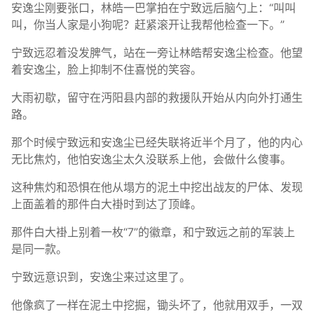
安逸尘刚要张口，林皓一巴掌拍在宁致远后脑勺上：“叫叫
叫，你当人家是小狗呢？赶紧滚开让我帮他检查一下。”
宁致远忍着没发脾气，站在一旁让林皓帮安逸尘检查。他望
着安逸尘，脸上抑制不住喜悦的笑容。
大雨初歇，留守在沔阳县内部的救援队开始从内向外打通生
路。
那个时候宁致远和安逸尘已经失联将近半个月了，他的内心
无比焦灼，他怕安逸尘太久没联系上他，会做什么傻事。
这种焦灼和恐惧在他从塌方的泥土中挖出战友的尸体、发现
上面盖着的那件白大褂时到达了顶峰。
那件白大褂上别着一枚“7”的徽章，和宁致远之前的军装上
是同一款。
宁致远意识到，安逸尘来过这里了。
他像疯了一样在泥土中挖掘，锄头坏了，他就用双手，一双