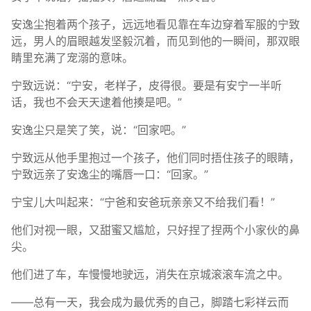
安逸尘抱着两个孩子，远远地看见靠在车边穿着军服的宁致
远，男人的眉眼越发坚毅沉着，而见到他的一瞬间，那双眼
睛里充满了宠溺的意味。
宁致远说：“宁安，老样子，皮得很。要是有安宁一半听
话，我也不会天天逮着他揍是吧。”
安逸尘只是笑了笑，说：“回家吧。”
宁致远从他手里抱过一个孩子，他们同时捂住孩子的眼睛，
宁致远亲了安逸尘的嘴唇一口：“回家。”
宁宝儿大叫起来：“宁爸和安爸玩亲亲又不给我们看！”
他们对视一眼，又甜蜜又尴尬，只好捏了捏两个小家伙的鼻
尖。
他们进了车，车慢慢地驶远，消失在京城滚滚车流之中。
——总有一天，我会成为最优秀的自己，脚踏七彩祥云而