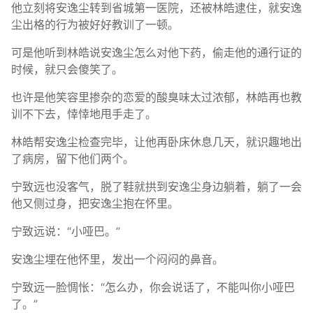
他立刻将安逸尘转到省城第一医院，还被林皓逮住，就安逸
尘出格的行为被好好教训了一顿。
可是他听到林皓说安逸尘怎么对他下药，偷走他的通行证的
时候，就只会傻笑了。
也许是他笑容里掺杂的恋爱的酸臭味太过浓郁，林皓再也教
训不下去，悻悻地甩手走了。
林皓帮安逸尘检查完毕，让他再卧床休息几天，就识趣地出
了病房，留下他们两个。
宁致远也没客气，脱了鞋就拱到安逸尘身边躺着，躺了一会
他又侧过身，把安逸尘抱在怀里。
宁致远说：“小哑巴。”
安逸尘埋在他怀里，发出一个闷闷的鼻音。
宁致远一脸惆怅：“怎么办，你会说话了，不能叫你小哑巴
了。”