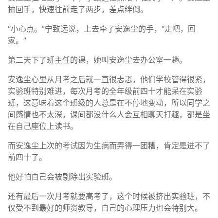
抽回手，快速往前走了两步，差点绊倒。
“小心点。”宁致远说，上去牵了安逸尘的手，“走吧，回
家。”
第二天下了班主任的课，她叫安逸尘去办公室一趟。
安逸尘心里从月考之后就一直很忐忑，他们学校管得很紧，
实验班特别难进，每次月考的全年级前四十才能呆在实验
班，这意味着这个班级的人总是在不停地变动，所以同学之
间感情也不太深，课间都没什么人会互相聊天打趣，都是坐
在自己座位上读书。
而安逸尘上次的考试因为生病而弄得一团糟，肯定是进不了
前四十了。
他好怕自己会被剔除出实验班。
还有最后一次月考就要高考了，这个时候被挤出实验班，不
仅受不到最好的师资教导，自己的心理压力也会特别大。