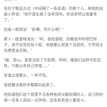
坐在宁致远左边（中间隔了一条走道）的那个人，和他的后
座小声说：“他不是生病了没考完吗，听说老师让他重考
了。”
后座一脸惊讶：“卧槽，凭什么啊？”
那人一脸意味深长：“呵，谁知道呢，别看他平时哑巴样
子，说不定背后有人呢，他爸要么就是个当官的，不然班主
任哪里会买账。”
“操，恶心。家里当官了不起啊，呵呵，像我们这种平民百
姓，只能认命自己考咯……”
安逸尘埋着头，一声不吭。
他捏着试卷的手都颤抖起来了。
他知道他们这个班里不乏各种各样尖酸刻薄的人，自习的时
候一旦有人闹出一点声响，总会有其他人要发火。