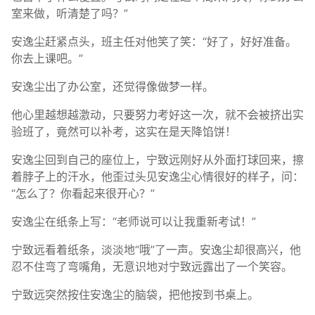
室来做，听清楚了吗？”
安逸尘赶紧点头，班主任对他笑了笑：“好了，好好准备。
你去上课吧。”
安逸尘出了办公室，还觉得像做梦一样。
他心里越想越激动，只要努力考好这一次，就不会被挤出实
验班了，竟然可以补考，这实在是天降馅饼！
安逸尘回到自己的座位上，宁致远刚好从外面打球回来，擦
着脖子上的汗水，他歪过头见安逸尘心情很好的样子，问：
“怎么了？你看起来很开心？”
安逸尘在纸条上写：“老师说可以让我重新考试！”
宁致远看着纸条，淡淡地“哦”了一声。安逸尘却很高兴，他
忍不住弯了弯嘴角，无意识地对宁致远露出了一个笑容。
宁致远突然按住安逸尘的脑袋，把他按到书桌上。