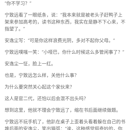
“你不学习？”
宁致远看了一眼纸条，说：“我本来就是被老头子赶鸭子上
架来参加高考的，读书这种东西，我实在是静不下心来，不
指望了。”
安逸尘写：“可是你这样浪费光阴，多对不起你父母。”
宁致远噗嗤一笑：“小哑巴，你什么时候这么多管闲事了？”
安逸尘一怔，脸上一红。
也是，宁致远怎么样，关他什么事？
为什么要突然关心起这个家伙来？
这人是官二代，还怕以后会混不出头吗？
想到这里，他就不理会宁致远了，缩在书后面继续做题。
宁致远不玩手机了，他趴在桌子上歪着头看着躲在自己的书
堆后面的安逸尘，笑出猫弧：“诶，这种感觉挺奇妙的，你