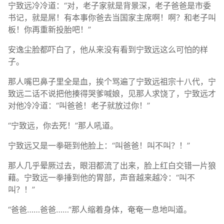
宁致远冷冷道：“对，老子家就是背景深，老子爸爸是市委
书记，就是屌！有本事你爸去当国家主席啊！啊？和老子叫
板！你再重新投胎吧！”
安逸尘脸都吓白了，他从来没有看到宁致远这么可怕的样
子。
那人嘴巴鼻子里全是血，挨个骂遍了宁致远祖宗十八代，宁
致远二话不说把他揍得哭爹喊娘，见那人求饶了，宁致远才
对他冷冷道：“叫爸爸！老子就放过你！”
“宁致远，你去死！”那人吼道。
宁致远又是一拳砸到他脸上：“叫爸爸！叫不叫？！”
那人几乎晕厥过去，眼泪都流了出来，脸上红白交错一片狼
藉。宁致远一拳捶到他的胃部，声音越来越冷：“叫不
叫？！”
“爸爸……爸爸……”那人缩着身体，奄奄一息地叫道。