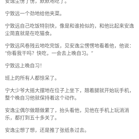
安逸尘愣了愣，默默地吃了。
宁致远一个劲地给他夹菜。
宁致远自己吃饭特别快，像是和谁抢似的，和他比起来安逸
尘简直就是在吃猫食。
宁致远风卷残云地吃完饭，见安逸尘愣愣地看着他，他说：
“你看我干吗？快吃，一会去上晚自习。”
宁致远上晚自习！
班上的所有人都惊呆了。
宁大少爷大摇大摆地在位子上坐下，翘着腿就开始玩手机，
整个晚自习他就保持着这个动作。
安逸尘偶尔做题做累了，抬头看他，见他在手机上玩消消
乐，都打到五十多关了。
安逸尘想了想，还是推了张纸条过去。