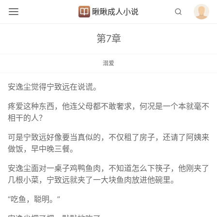
瞅瞅成人小说
第7章
溺爱
安逸尘觉得宁致远在说谎。
疼爱这种东西，他连父母都不敢奢求，何况是一个本就毫不
相干的人？
可是宁致远好像要当真似的，不仅租了房子，还请了阿姨来
做饭，早中晚三餐。
安逸尘面对一桌子鸡鸭鱼肉，不知道怎么下筷子，他刚夹了
几根小菜，宁致远就夹了一大块鱼肉放进他碗里。
“吃鱼，聪明。”