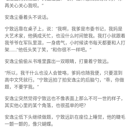
再关心关心我呗。”
安逸尘垂着头不说话。
宁致远靠在桌子上，说：“我啊，我爹是市委书记，我妈是
大艺术家，他俩成天忙，也没什么时间管我。我打小就跟着
我爷爷在军队里混，一身痞气，小时候读书每天都要和人打
架……”他低头笑了笑，“和你很不一样吧。”
安逸尘偷偷从书堆里露出一双眼睛，打量着宁致远。
“所以，我干什么也没人会管咯，爹妈也随我便，只要混到
高中文凭就行。”宁致远拍了拍安逸尘的后脑勺，“乖，你做
题，不要学我。”
安逸尘突然觉得宁致远也不像表面上那么不可一世的样子，
其实他心里的某个角落，也很孤单的吧？
安逸尘低下头继续做题，宁致远趴在座位上睡觉，他的睫毛
一颤一颤的，像只蝴蝶。