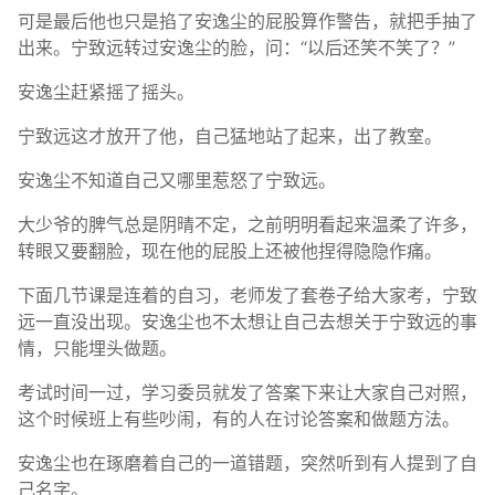
可是最后他也只是掐了安逸尘的屁股算作警告，就把手抽了
出来。宁致远转过安逸尘的脸，问：“以后还笑不笑了？”
安逸尘赶紧摇了摇头。
宁致远这才放开了他，自己猛地站了起来，出了教室。
安逸尘不知道自己又哪里惹怒了宁致远。
大少爷的脾气总是阴晴不定，之前明明看起来温柔了许多，
转眼又要翻脸，现在他的屁股上还被他捏得隐隐作痛。
下面几节课是连着的自习，老师发了套卷子给大家考，宁致
远一直没出现。安逸尘也不太想让自己去想关于宁致远的事
情，只能埋头做题。
考试时间一过，学习委员就发了答案下来让大家自己对照，
这个时候班上有些吵闹，有的人在讨论答案和做题方法。
安逸尘也在琢磨着自己的一道错题，突然听到有人提到了自
己名字。