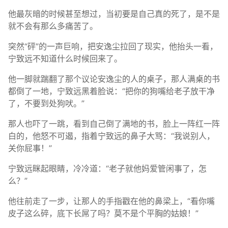
他最灰暗的时候甚至想过，当初要是自己真的死了，是不是
就不会有那么多痛苦了。
突然“砰”的一声巨响，把安逸尘拉回了现实，他抬头一看，
宁致远不知道什么时候回来了。
他一脚就踹翻了那个议论安逸尘的人的桌子，那人满桌的书
都倒了一地，宁致远黑着脸说：“把你的狗嘴给老子放干净
了，不要到处狗吠。”
那人也吓了一跳，看到自己倒了满地的书，脸上一阵红一阵
白的，他怒不可遏，指着宁致远的鼻子大骂：“我说别人，
关你屁事！”
宁致远眯起眼睛，冷冷道：“老子就他妈爱管闲事了，怎
么？”
他往前走了一步，让那人的手指戳在他的鼻梁上，“看你嘴
皮子这么碎，底下长屌了吗？莫不是个平胸的姑娘！”