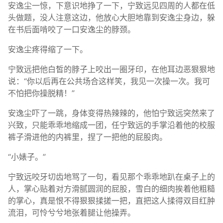
安逸尘一惊，下意识地挣了一下，宁致远见四周的人都在低
头做题，没人注意这边，他放心大胆地靠到安逸尘身边，躲
在书后面啃咬了一口安逸尘的脖颈。
安逸尘疼得缩了一下。
宁致远把他白皙的脖子上咬出一圈牙印，在他耳边恶狠狠地
说：“你以后再在公共场合这样笑，我见一次操一次。我可
不怕把你操脱精！”
安逸尘吓了一跳，身体变得热辣辣的，他怕宁致远突然来了
兴致，只能乖乖地缩成一团，任宁致远的手掌沿着他的校服
裤子滑进他的内裤里，捏了一把他的屁股肉。
“小婊子。”
宁致远咬牙切齿地骂了一句，看见那个乖乖地趴在桌子上的
人，掌心贴着对方滑腻圆润的屁股，雪白的细肉挨着他粗糙
的掌心，真是恨不得狠狠揉搓一把，直把这人揉得双目红肿
流泪，可怜兮兮地张着腿让他操弄。