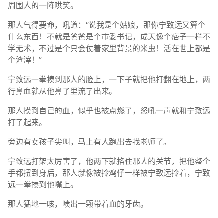
周围人的一阵哄笑。
那人气得要命，吼道：“说我是个姑娘，那你宁致远又算个
什么东西！不就是爸爸是个市委书记，成天像个痞子一样不
学无术，不过是个只会仗着家里背景的米虫！活在世上都是
个渣滓！”
宁致远一拳揍到那人的脸上，一下子就把他打翻在地上，两
行鼻血就从他鼻子里流了出来。
那人摸到自己的血，似乎也被点燃了，怒吼一声就和宁致远
打了起来。
旁边有女孩子尖叫，马上有人跑出去找老师了。
宁致远打架太厉害了，他两下就掐住那人的关节，把他整个
手都扭到身后，那人就像被拎鸡仔一样被宁致远拎着，宁致
远一拳揍到他嘴上。
那人猛地一咳，喷出一颗带着血的牙齿。