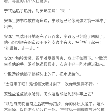
着，零星的几个人在跑步。
宁致远热了热身，对安逸尘说：“来！”
安逸尘把书包放在跑道边，宁致远已经像离弦之箭一样冲了
出去。
安逸尘气喘吁吁地跑完了八百米，宁致远已经跑了四圈了，
他小跑到蹲在跑道边干呕的安逸尘旁边，把他托了起来：
“别蹲着，走一走。”
安逸尘胸腔发紧，胃里难受得厉害，身上汗如雨下。宁致远
牵着他的手，沿着跑道慢慢走，安逸尘好一阵才缓过劲来。
宁致远给他擦了擦额头上的汗，把水递给他。
“太没用了吧？难怪每次我才射了一次你就累得不行。”
安逸尘差点被水呛到，怎么这也能扯到那种事上去？
“以后每天晚自习之后我带你跑步，你的体质太差了。这么
不耐操，以后怎么和我在一起。”宁致远一副理直气壮的模