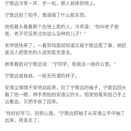
宁致远冷笑一声，手一松，那人就摔到地上。
宁致远拍了拍手，像是碰了什么脏东西。
他低着头看着那个在地上爬的人，冷声道：“你叫老子爸
爸，老子可没养过你这么没种的儿子！”
老师很快来了，一看到场面就知道又是宁致远惹了事，她赶
紧派人把受伤的人送到医务室去。
她黑着脸对宁致远说：“宁同学，和我去一趟办公室。”
宁致远耸耸肩，一脸无所谓的样子。
安逸尘惴惴不安地站起来，拉了宁致远的袖子，宁致远回头
看了他一眼，伸手想拍拍安逸尘的头，但是他看到自己手上
沾着血，又把手收了回来。
“你好好学习，别担心我。”宁致远把袖子从安逸尘手中抽了
出来，转身走了。