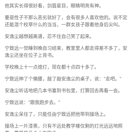
他其实长得很好看，剑眉星目，眼睛明亮有神。
要是性子不那么恶劣就好了，会有很多人喜欢他的。说不定
还能混个校草什么的当当，一群女孩子跟着他身后尖叫。
安逸尘越想越离谱，忍不住自己笑了起来。
宁致远一觉睡到晚自习结束，教室里人都走得差不多了，安
逸尘还坐在位子上背书。
学校晚上十一点熄灯，现在都十点四十多了。
宁致远伸了个懒腰，敲了敲安逸尘的桌子，说：“走吧。”
安逸尘听话地把几本书塞到书包里，打算回去再看一会。
宁致远说：“跟我跑步去。”
安逸尘呆住了，只能任由宁致远把他带到操场上。
操场上一片漆黑，只有不远处教学楼仅剩的灯光远远地照