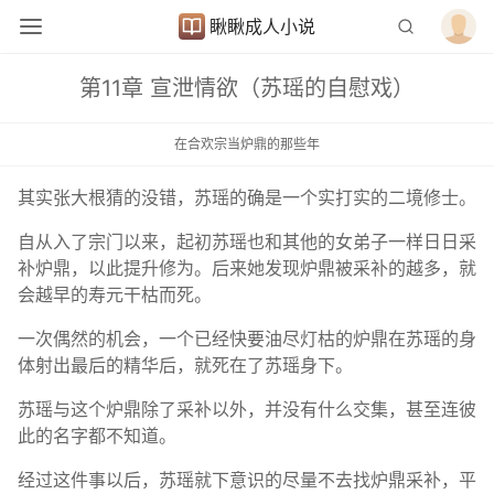
瞅瞅成人小说
第11章 宣泄情欲（苏瑶的自慰戏）
在合欢宗当炉鼎的那些年
其实张大根猜的没错，苏瑶的确是一个实打实的二境修士。
自从入了宗门以来，起初苏瑶也和其他的女弟子一样日日采
补炉鼎，以此提升修为。后来她发现炉鼎被采补的越多，就
会越早的寿元干枯而死。
一次偶然的机会，一个已经快要油尽灯枯的炉鼎在苏瑶的身
体射出最后的精华后，就死在了苏瑶身下。
苏瑶与这个炉鼎除了采补以外，并没有什么交集，甚至连彼
此的名字都不知道。
经过这件事以后，苏瑶就下意识的尽量不去找炉鼎采补，平