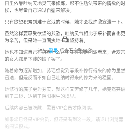
日里依靠吐纳天地灵气来修炼，忍不住功法带来的情欲的时
候，也尽量自己通过自慰来解决。
只有欲望积累到难于宣泄的时候，她才会找炉鼎宣泄一下。
虽然这样要忍受欲望的煎熬，吐纳灵气相比于采补而言也更
为辛苦，但是她一直固执地一直坚持着。
请先
登录
后查看完整内容
她也不知道自己在执着什么，毕竟在其他门派看来，合欢宗
的女人都是下贱的婊子罢了。
随着修为逐渐增加，苏瑶感觉到靠采补修行得来的修为虽然
迅速，但是反而不如自己吐纳时得来的修为来的稳固。
她修行的底子更为夯实，就这样又苦修了几年，她竟然突破
到了二镜，达到了阴阳相生的境界。
后续内容已被隐藏，需要VIP会员才能阅读。
如果您已经是VIP会员，但还是看到这一段，请退出浏览器
的阅读模式。